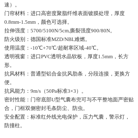
速）。
门帘材料：进口高密度聚脂纤维表面镀膜处理，厚度
0.8mm-1.5mm，颜色可选择。
拉伸强度：5700/5100N/5cm,撕裂强度900/80N。
防火级别：德国标准MZD/NBL难燃。
使用温度：-10℃+70℃/超耐寒区域-40℃。
透明视窗：进口PVC透明水晶软板，厚度1.5mm，长方
形。
抗风材料：普通型铝合金抗风肋条，分段连接，更换方
便。
抗风能力：9m/s（50Pa标准3×3）。
密封性能：门帘底部U型气囊布兜可与不平整地面严密贴
合，门框双侧密封毛条防尘、防虫。
安全配置：标准红外线光电保护，压力气囊，警示灯，
防撞柱。